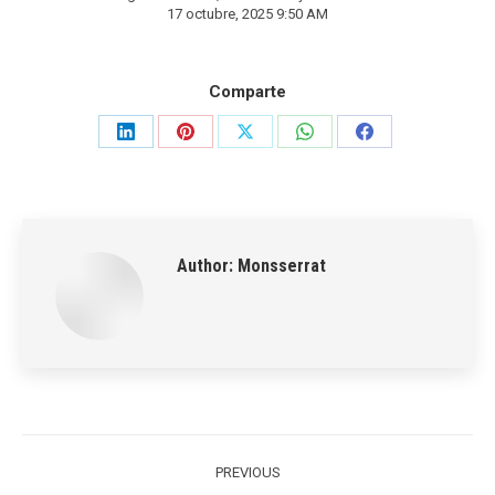
17 octubre, 2025 9:50 AM
Comparte
Share
Share
Share
Share
Share
on
on
on
on
on
LinkedIn
Pinterest
X
WhatsApp
Facebook
Author:
Monsserrat
Post
navigation
PREVIOUS