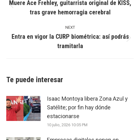
Muere Ace Frehley, guitarrista original de KISS,
Previous
tras grave hemorragia cerebral
post:
NEXT
Entra en vigor la CURP biométrica: así podrás
Next
tramitarla
post:
Te puede interesar
Isaac Montoya libera Zona Azul y
Satélite; por fin hay dónde
estacionarse
10 julio, 2026 10:05 PM
Empresas digitales ponen en