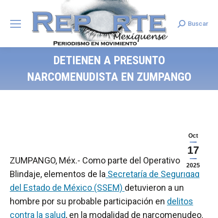
Buscar
Search:
DETIENEN A PRESUNTO
NARCOMENUDISTA EN ZUMPANGO
Oct
17
ZUMPANGO, Méx.- Como parte del Operativo
2025
Blindaje, elementos de la
Secretaría de Seguridad
del Estado de México (SSEM)
detuvieron a un
hombre por su probable participación en
delitos
contra la salud
, en la modalidad de narcomenudeo.