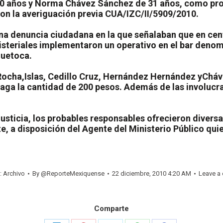
0 años y Norma Chávez Sánchez de 31 años, como proba
con la averiguación previa CUA/IZC/II/5909/2010.
na denuncia ciudadana en la que señalaban que en cent
isteriales implementaron un operativo en el bar denom
huetoca.
r Rocha,Islas, Cedillo Cruz, Hernández Hernández yCháv
Alzaga la cantidad de 200 pesos. Además de las involu
usticia, los probables responsables ofrecieron diversa
e, a disposición del Agente del Ministerio Público quie
:
Archivo
By
@ReporteMexiquense
22 diciembre, 2010 4:20 AM
Leave a
Comparte