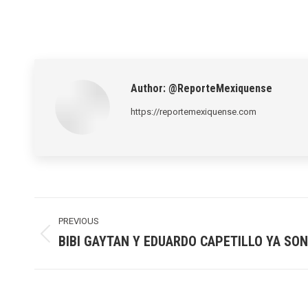
Author:
@ReporteMexiquense
https://reportemexiquense.com
Post
navigation
PREVIOUS
BIBI GAYTAN Y EDUARDO CAPETILLO YA SO
Previous
post: