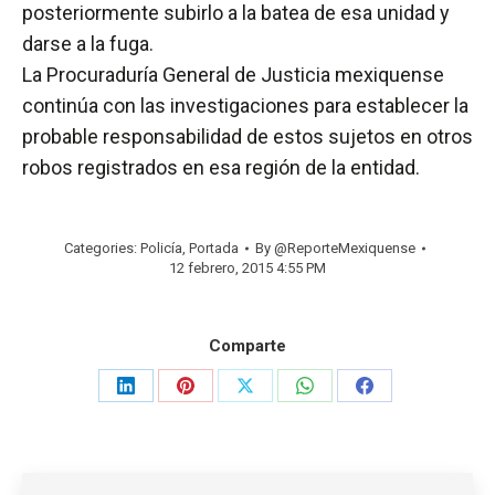
posteriormente subirlo a la batea de esa unidad y
darse a la fuga.
La Procuraduría General de Justicia mexiquense
continúa con las investigaciones para establecer la
probable responsabilidad de estos sujetos en otros
robos registrados en esa región de la entidad.
Categories:
Policía
,
Portada
By
@ReporteMexiquense
12 febrero, 2015 4:55 PM
Comparte
Share
Share
Share
Share
Share
on
on
on
on
on
LinkedIn
Pinterest
X
WhatsApp
Facebook