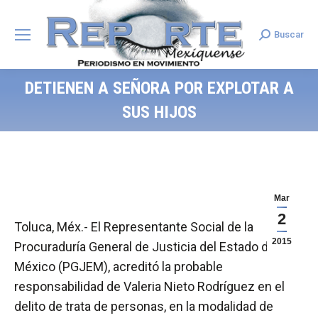
Buscar
Search:
DETIENEN A SEÑORA POR EXPLOTAR A
SUS HIJOS
Mar
2
Toluca, Méx.- El Representante Social de la
2015
Procuraduría General de Justicia del Estado de
México (PGJEM), acreditó la probable
responsabilidad de Valeria Nieto Rodríguez en el
delito de trata de personas, en la modalidad de