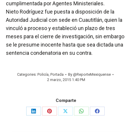
cumplimentada por Agentes Ministeriales.
Nieto Rodríguez fue puesta a disposición de la
Autoridad Judicial con sede en Cuautitlán, quien la
vinculó a proceso y estableció un plazo de tres
meses para el cierre de investigación, sin embargo
se le presume inocente hasta que sea dictada una
sentencia condenatoria en su contra.
Categories:
Policía
,
Portada
By
@ReporteMexiquense
2 marzo, 2015 1:40 PM
Comparte
Share
Share
Share
Share
Share
on
on
on
on
on