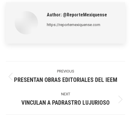
LinkedIn
Pinterest
X
WhatsApp
Facebook
Author:
@ReporteMexiquense
https://reportemexiquense.com
Post
navigation
PREVIOUS
PRESENTAN OBRAS EDITORIALES DEL IEEM
Previous
post:
NEXT
VINCULAN A PADRASTRO LUJURIOSO
Next
post: