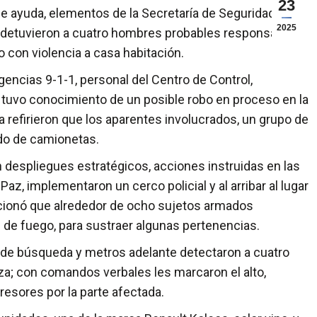
23
e ayuda, elementos de la Secretaría de Seguridad del
2025
l detuvieron a cuatro hombres probables responsables
o con violencia a casa habitación.
ncias 9-1-1, personal del Centro de Control,
tuvo conocimiento de un posible robo en proceso en la
a refirieron que los aparentes involucrados, un grupo de
rdo de camionetas.
n despliegues estratégicos, acciones instruidas en las
z, implementaron un cerco policial y al arribar al lugar
cionó que alrededor de ocho sujetos armados
 de fuego, para sustraer algunas pertenencias.
de búsqueda y metros adelante detectaron a cuatro
za; con comandos verbales les marcaron el alto,
sores por la parte afectada.