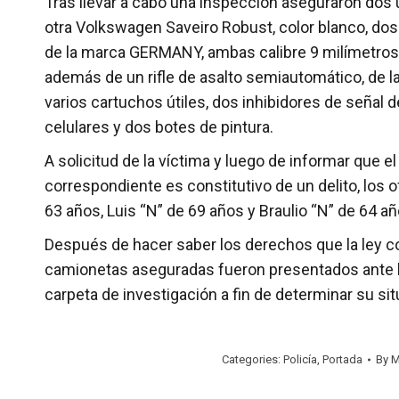
Tras llevar a cabo una inspección aseguraron dos u
otra Volkswagen Saveiro Robust, color blanco, dos
de la marca GERMANY, ambas calibre 9 milímetros o
además de un rifle de asalto semiautomático, de la
varios cartuchos útiles, dos inhibidores de señal
celulares y dos botes de pintura.
A solicitud de la víctima y luego de informar que 
correspondiente es constitutivo de un delito, los o
63 años, Luis “N” de 69 años y Braulio “N” de 64 añ
Después de hacer saber los derechos que la ley c
camionetas aseguradas fueron presentados ante la 
carpeta de investigación a fin de determinar su sit
Categories:
Policía
,
Portada
By
M