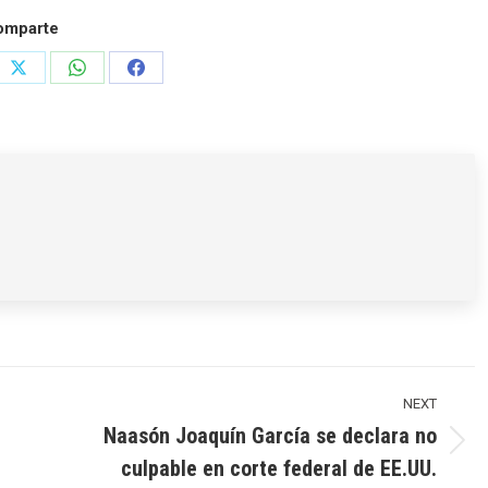
omparte
e
Share
Share
Share
on
on
on
rest
X
WhatsApp
Facebook
NEXT
Naasón Joaquín García se declara no
Next
culpable en corte federal de EE.UU.
post: