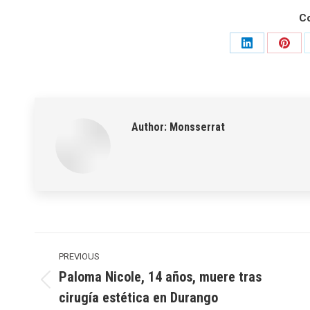
C
Share
Shar
on
on
LinkedIn
Pinte
Author:
Monsserrat
Post
navigation
PREVIOUS
Paloma Nicole, 14 años, muere tras
Previous
cirugía estética en Durango
post: