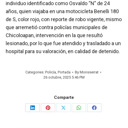
individuo identificado como Osvaldo “N” de 24
años, quien viajaba en una motocicleta Benelli 180
de S, color rojo, con reporte de robo vigente, mismo
que arremetió contra policías municipales de
Chicoloapan, intervención en la que resultó
lesionado, por lo que fue atendido y trasladado a un
hospital para su valoración, en calidad de detenido.
Categories:
Policía
,
Portada
By
Monsserrat
26 octubre, 2025 5:46 PM
Comparte
Share
Share
Share
Share
Share
on
on
on
on
on