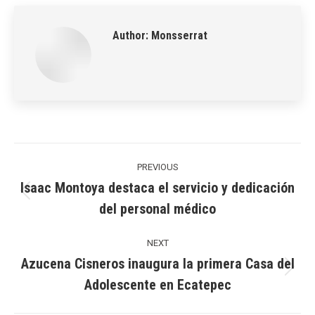
LinkedIn
Pinterest
X
WhatsApp
Facebook
Author:
Monsserrat
Post
navigation
PREVIOUS
Isaac Montoya destaca el servicio y dedicación
Previous
del personal médico
post:
NEXT
Azucena Cisneros inaugura la primera Casa del
Next
Adolescente en Ecatepec
post: