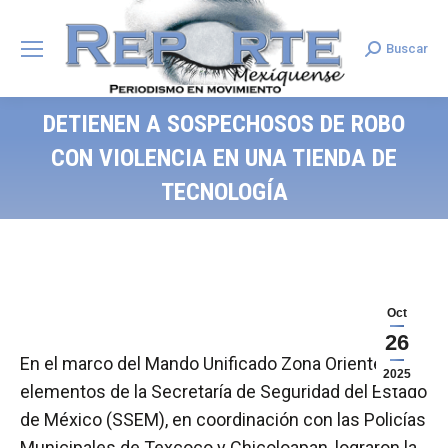
Buscar
Search:
DETIENEN A SOSPECHOSOS DE ROBO
CON VIOLENCIA EN UNA TIENDA DE
TECNOLOGÍA
Oct
26
En el marco del Mando Unificado Zona Oriente,
2025
elementos de la Secretaría de Seguridad del Estado
de México (SSEM), en coordinación con las Policías
Municipales de Texcoco y Chicoloapan, lograron la