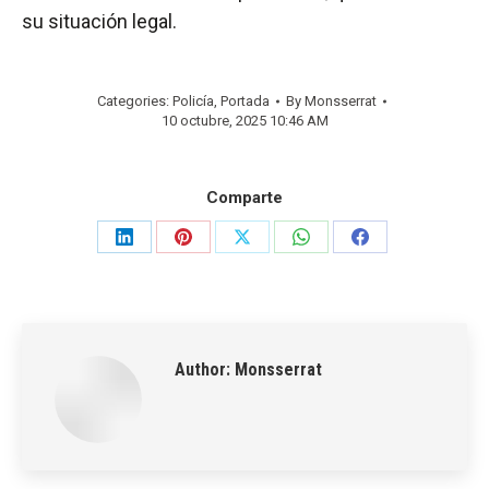
su situación legal.
Categories:
Policía
,
Portada
By
Monsserrat
10 octubre, 2025 10:46 AM
Comparte
Share
Share
Share
Share
Share
on
on
on
on
on
LinkedIn
Pinterest
X
WhatsApp
Facebook
Author:
Monsserrat