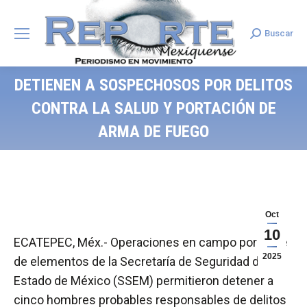
Buscar
Search:
DETIENEN A SOSPECHOSOS POR DELITOS
CONTRA LA SALUD Y PORTACIÓN DE
ARMA DE FUEGO
Oct
10
ECATEPEC, Méx.- Operaciones en campo por parte
2025
de elementos de la Secretaría de Seguridad del
Estado de México (SSEM) permitieron detener a
cinco hombres probables responsables de delitos