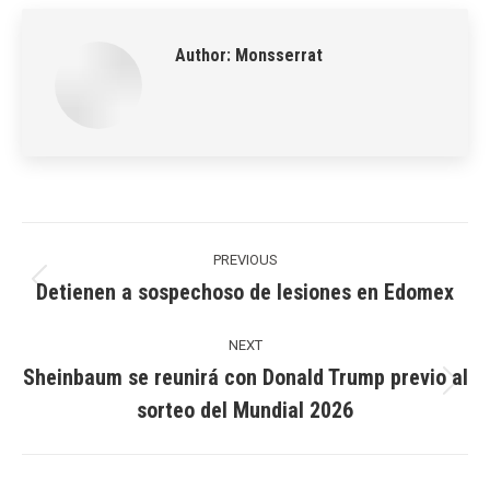
LinkedIn
Pinterest
X
WhatsApp
Facebook
Author:
Monsserrat
Post
navigation
PREVIOUS
Detienen a sospechoso de lesiones en Edomex
Previous
post:
NEXT
Sheinbaum se reunirá con Donald Trump previo al
Next
sorteo del Mundial 2026
post: