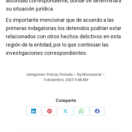
autoridad correspondiente, donde se determinará
su situación jurídica.
Es importante mencionar que de acuerdo a las
primeras indagatorias los detenidos podrían estar
relacionados con otros hechos delictivos en esta
región de la entidad, por lo que continúan las
investigaciones correspondientes.
Categories:
Policía
,
Portada
By
Monsserrat
4 diciembre, 2025 9:48 AM
Comparte
Share
Share
Share
Share
Share
on
on
on
on
on