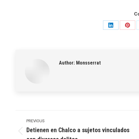
C
Share
Shar
on
on
LinkedIn
Pinte
Author:
Monsserrat
Post
navigation
PREVIOUS
Detienen en Chalco a sujetos vinculados
Previous