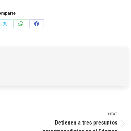
omparte
e
Share
Share
Share
on
on
on
rest
X
WhatsApp
Facebook
NEXT
Detienen a tres presuntos
Next