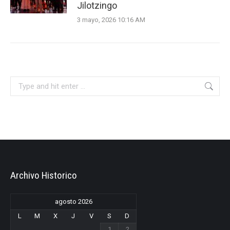
Jilotzingo
3 mayo, 2026 10:16 AM
Search:
Archivo Historico
agosto 2026
L
M
X
J
V
S
D
1
2