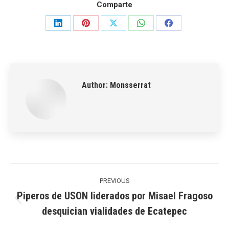
Comparte
Share
Share
Share
Share
Share
on
on
on
on
on
LinkedIn
Pinterest
X
WhatsApp
Facebook
Author:
Monsserrat
Post
navigation
PREVIOUS
Piperos de USON liderados por Misael Fragoso
Previous
desquician vialidades de Ecatepec
post: