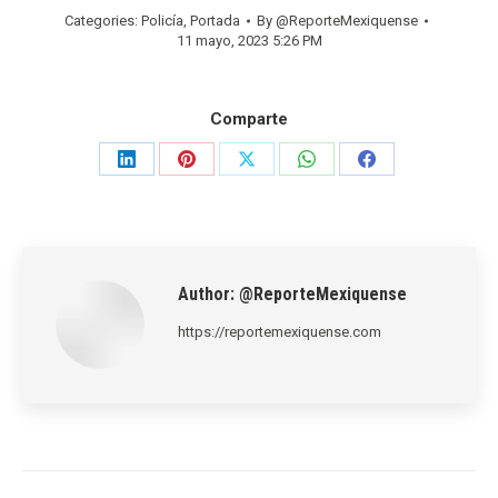
Categories:
Policía
,
Portada
By
@ReporteMexiquense
11 mayo, 2023 5:26 PM
Comparte
Share
Share
Share
Share
Share
on
on
on
on
on
LinkedIn
Pinterest
X
WhatsApp
Facebook
Author:
@ReporteMexiquense
https://reportemexiquense.com
Post