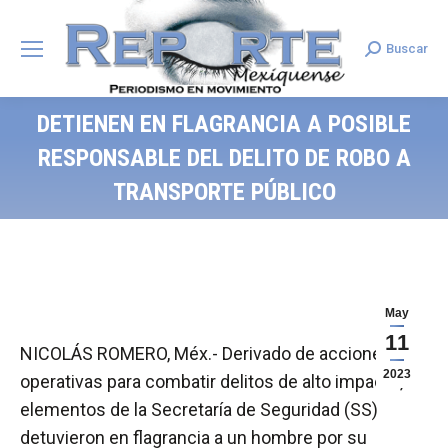
Buscar
Search:
DETIENEN EN FLAGRANCIA A POSIBLE
RESPONSABLE DEL DELITO DE ROBO A
TRANSPORTE PÚBLICO
May
11
NICOLÁS ROMERO, Méx.- Derivado de acciones
2023
operativas para combatir delitos de alto impacto,
elementos de la Secretaría de Seguridad (SS)
detuvieron en flagrancia a un hombre por su