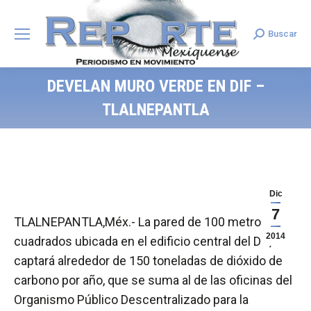
Buscar
Search:
DEVELAN MURO VERDE EN DIF –
TLALNEPANTLA
Dic
7
TLALNEPANTLA,Méx.- La pared de 100 metros
2014
cuadrados ubicada en el edificio central del DIF,
captará alrededor de 150 toneladas de dióxido de
carbono por año, que se suma al de las oficinas del
Organismo Público Descentralizado para la