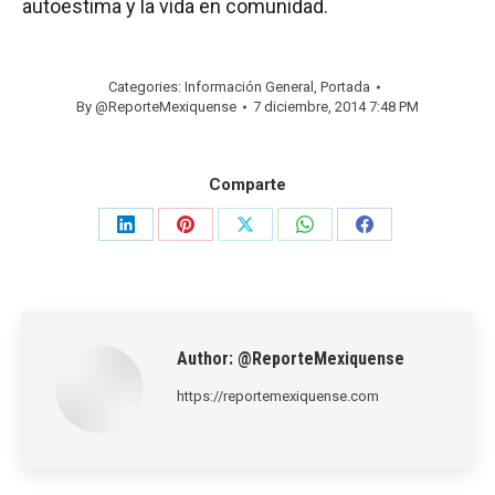
autoestima y la vida en comunidad.
Categories:
Información General
,
Portada
By
@ReporteMexiquense
7 diciembre, 2014 7:48 PM
Comparte
Share
Share
Share
Share
Share
on
on
on
on
on
LinkedIn
Pinterest
X
WhatsApp
Facebook
Author:
@ReporteMexiquense
https://reportemexiquense.com