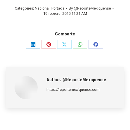
Categories:
Nacional
,
Portada
By
@ReporteMexiquense
19 febrero, 2015 11:21 AM
Comparte
Share
Share
Share
Share
Share
on
on
on
on
on
LinkedIn
Pinterest
X
WhatsApp
Facebook
Author:
@ReporteMexiquense
https://reportemexiquense.com
Post