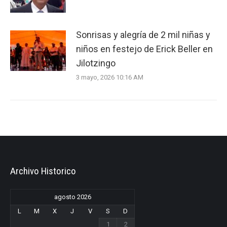
Sonrisas y alegría de 2 mil niñas y
niños en festejo de Erick Beller en
Jilotzingo
3 mayo, 2026 10:16 AM
Archivo Historico
agosto 2026
L
M
X
J
V
S
D
1
2