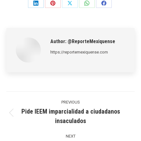
Share
Share
Share
Share
Share
on
on
on
on
on
LinkedIn
Pinterest
X
WhatsApp
Facebook
Author:
@ReporteMexiquense
https://reportemexiquense.com
Post
navigation
PREVIOUS
Pide IEEM imparcialidad a ciudadanos
Previous
insaculados
post:
NEXT