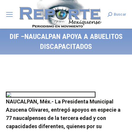
Buscar
Search:
DIF –NAUCALPAN APOYA A ABUELITOS
DISCAPACITADOS
NAUCALPAN, Méx.- La Presidenta Municipal
Azucena Olivares, entregó apoyos en especie a
77 naucalpenses de la tercera edad y con
capacidades diferentes, quienes por su