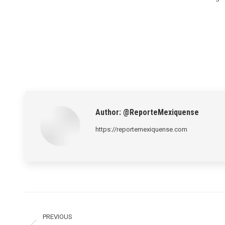
Author:
@ReporteMexiquense
https://reportemexiquense.com
Post
navigation
PREVIOUS