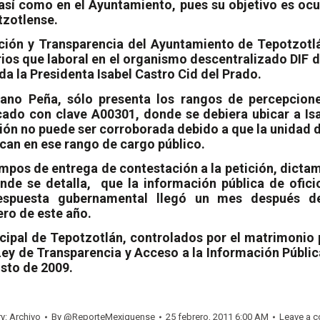
así como en el Ayuntamiento, pues su objetivo es ocul
tzotlense.
ción y Transparencia del Ayuntamiento de Tepotzotlá
rios que laboral en el organismo descentralizado DIF 
da la Presidenta Isabel Castro Cid del Prado.
ozano Peña, sólo presenta los rangos de percepcio
cado con clave A00301, donde se debiera ubicar a Isa
ón no puede ser corroborada debido a que la unidad de
can en ese rango de cargo público.
tiempos de entrega de contestación a la petición, dicta
nde se detalla,
que la información pública de ofic
 respuesta gubernamental llegó un mes después de
ro de este año.
cipal de Tepotzotlán, controlados por el matrimonio 
 Ley de Transparencia y Acceso a la Información Públi
sto de 2009.
ry:
Archivo
By
@ReporteMexiquense
25 febrero, 2011 6:00 AM
Leave a 