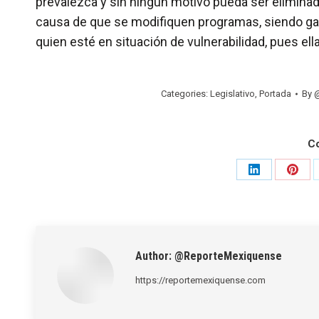
prevalezca y sin ningún motivo pueda ser eliminado
causa de que se modifiquen programas, siendo gar
quien esté en situación de vulnerabilidad, pues ella
Categories:
Legislativo
,
Portada
By
C
Share
Shar
on
on
LinkedIn
Pinte
Author:
@ReporteMexiquense
https://reportemexiquense.com