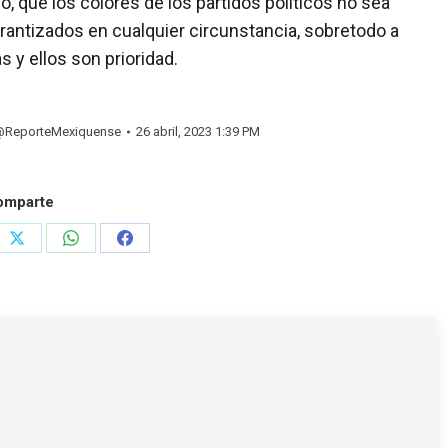
, que los colores de los partidos politicos no sea
antizados en cualquier circunstancia, sobretodo a
s y ellos son prioridad.
@ReporteMexiquense
26 abril, 2023 1:39 PM
omparte
e
Share
Share
Share
on
on
on
rest
X
WhatsApp
Facebook