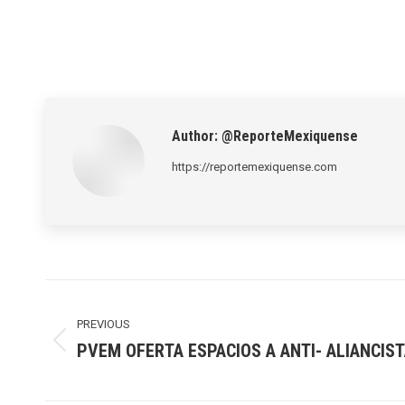
Author:
@ReporteMexiquense
https://reportemexiquense.com
Post
navigation
PREVIOUS
PVEM OFERTA ESPACIOS A ANTI- ALIANCIS
Previous
post: