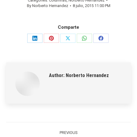
Categories:
Columnas
,
Norberto Hernandez
By
Norberto Hernandez
8 julio, 2015 11:00 PM
Comparte
Share
Share
Share
Share
Share
on
on
on
on
on
LinkedIn
Pinterest
X
WhatsApp
Facebook
Author:
Norberto Hernandez
Post
navigation
PREVIOUS