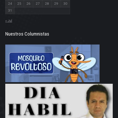
24
25
26
27
28
29
30
31
« Jul
Nuestros Columnistas