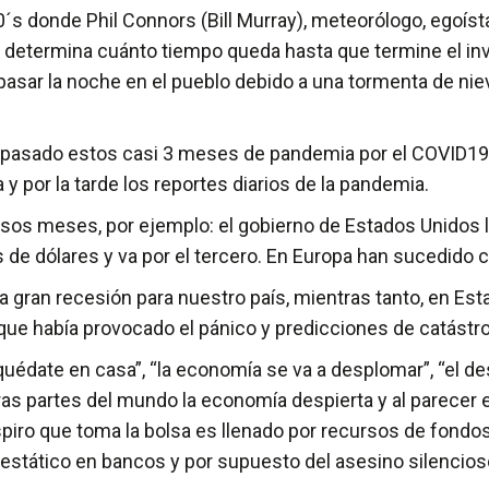
0´s donde Phil Connors (Bill Murray), meteorólogo, egoís
determina cuánto tiempo queda hasta que termine el invi
asar la noche en el pueblo debido a una tormenta de niev
s pasado estos casi 3 meses de pandemia por el COVID19 a
por la tarde los reportes diarios de la pandemia.
os meses, por ejemplo: el gobierno de Estados Unidos 
es de dólares y va por el tercero. En Europa han sucedid
gran recesión para nuestro país, mientras tanto, en Estado
que había provocado el pánico y predicciones de catástr
date en casa”, “la economía se va a desplomar”, “el des
ras partes del mundo la economía despierta y al parecer e
espiro que toma la bolsa es llenado por recursos de fond
o estático en bancos y por supuesto del asesino silenci