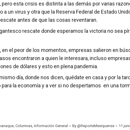
ro esta crisis es distinta a las demás por varias razon
o a un virus y otra que la Reserva Federal de Estado Uni
 rescate antes de que las cosas reventaran.
ntesco rescate donde esperamos la victoria no sea pírric
, en el peor de los momentos, empresas salieron en búsq
s casos encontraron a quien le interesara, incluso emp
llones de dólares y esto en plena pandemia.
smo día, donde nos dicen, quédate en casa y por la tard
 para la economía y a ver si no despertamos en una torm
manaque
,
Columnas
,
Información General
By
@ReporteMexiquense
11 jun