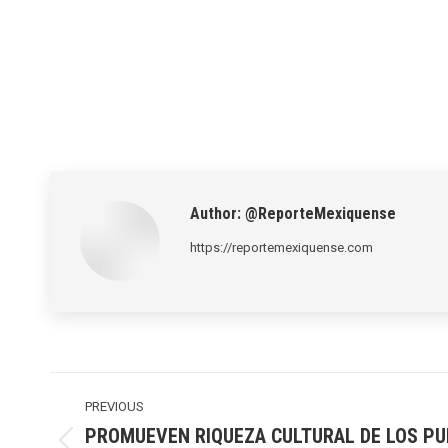
Author:
@ReporteMexiquense
https://reportemexiquense.com
Post
navigation
PREVIOUS
PROMUEVEN RIQUEZA CULTURAL DE LOS PU