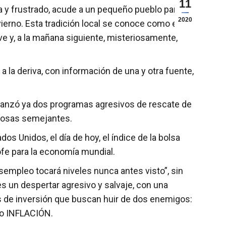
11
ta y frustrado, acude a un pequeño pueblo para
2020
erno. Esta tradición local se conoce como el Día
e y, a la mañana siguiente, misteriosamente,
 la deriva, con información de una y otra fuente,
lanzó ya dos programas agresivos de rescate de
o cosas semejantes.
s Unidos, el día de hoy, el índice de la bolsa
ofe para la economía mundial.
empleo tocará niveles nunca antes visto”, sin
s un despertar agresivo y salvaje, con una
os de inversión que buscan huir de dos enemigos:
oso INFLACIÓN.