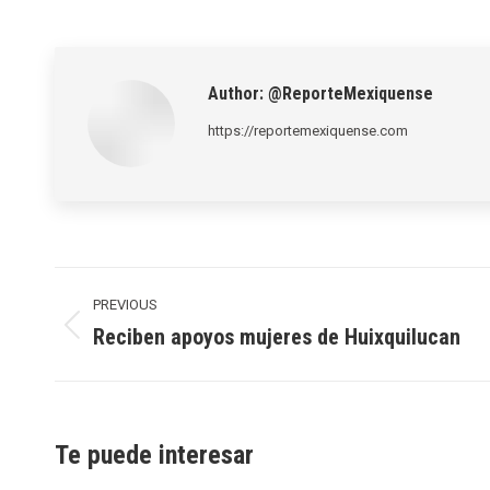
Author:
@ReporteMexiquense
https://reportemexiquense.com
Post
navigation
PREVIOUS
Reciben apoyos mujeres de Huixquilucan
Previous
post:
Te puede interesar