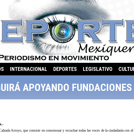
OS
INTERNACIONAL
DEPORTES
LEGISLATIVO
CULTU
EGUIRÁ APOYANDO FUNDACIONES
.-
alzada Arroyo, que consiste en consensuar y escuchar todas las voces de la ciudadanía con el obj