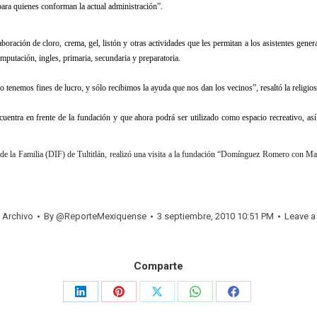
para quienes conforman la actual administración”.
ación de cloro, crema, gel, listón y otras actividades que les permitan a los asistentes gener
omputación, ingles, primaria, secundaria y preparatoria.
 tenemos fines de lucro, y sólo recibimos la ayuda que nos dan los vecinos”, resaltó la religios
cuentra en frente de la fundación y que ahora podrá ser utilizado como espacio recreativo, as
l de la Familia (DIF) de Tultitlán, realizó una visita a la fundación “Domínguez Romero con Ma
:
Archivo
By
@ReporteMexiquense
3 septiembre, 2010 10:51 PM
Leave 
Comparte
Share
Share
Share
Share
Share