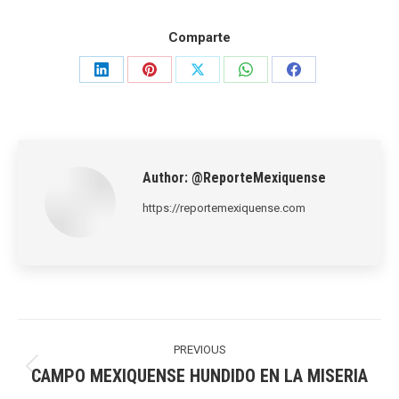
Comparte
Share
Share
Share
Share
Share
on
on
on
on
on
LinkedIn
Pinterest
X
WhatsApp
Facebook
Author:
@ReporteMexiquense
https://reportemexiquense.com
Post
navigation
PREVIOUS
CAMPO MEXIQUENSE HUNDIDO EN LA MISERIA
Previous