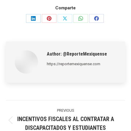
Comparte
Share
Share
Share
Share
Share
on
on
on
on
on
LinkedIn
Pinterest
X
WhatsApp
Facebook
Author:
@ReporteMexiquense
https://reportemexiquense.com
Post
navigation
PREVIOUS
INCENTIVOS FISCALES AL CONTRATAR A
Previous
DISCAPACITADOS Y ESTUDIANTES