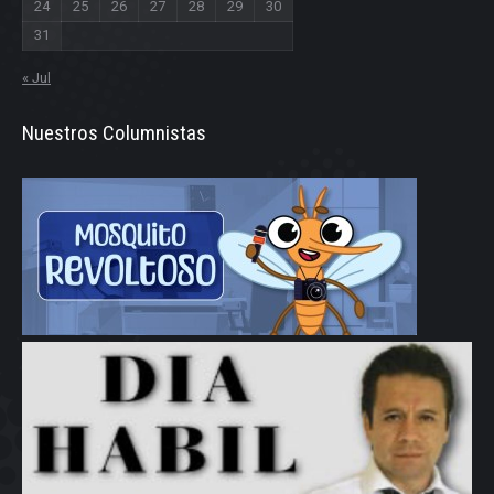
24
25
26
27
28
29
30
31
« Jul
Nuestros Columnistas