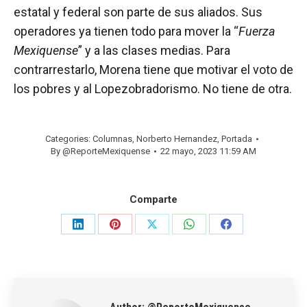
estatal y federal son parte de sus aliados. Sus
operadores ya tienen todo para mover la “
Fuerza
Mexiquense
” y a las clases medias. Para
contrarrestarlo, Morena tiene que motivar el voto de
los pobres y al Lopezobradorismo. No tiene de otra.
Categories:
Columnas
,
Norberto Hernandez
,
Portada
By
@ReporteMexiquense
22 mayo, 2023 11:59 AM
Comparte
Share
Share
Share
Share
Share
on
on
on
on
on
LinkedIn
Pinterest
X
WhatsApp
Facebook