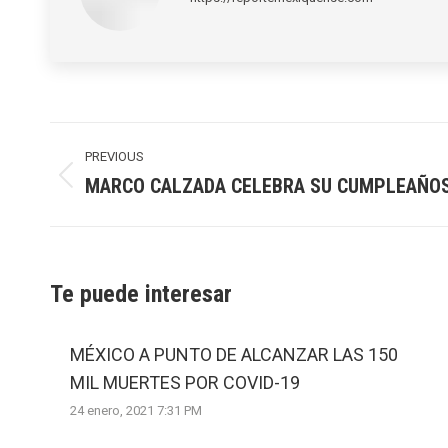
Post
navigation
PREVIOUS
MARCO CALZADA CELEBRA SU CUMPLEAÑO
Previous
post:
Te puede interesar
MÉXICO A PUNTO DE ALCANZAR LAS 150
MIL MUERTES POR COVID-19
24 enero, 2021 7:31 PM