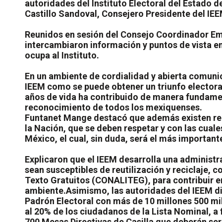
autoridades del Instituto Electoral del Estado
Castillo Sandoval, Consejero Presidente del IE
Reunidos en sesión del Consejo Coordinador Emp
intercambiaron información y puntos de vista en
ocupa al Instituto.
En un ambiente de cordialidad y abierta comuni
IEEM como se puede obtener un triunfo electoral,
años de vida ha contribuido de manera fundament
reconocimiento de todos los mexiquenses.
Funtanet Mange destacó que además existen reg
la Nación, que se deben respetar y con las cual
México, el cual, sin duda, será el más importante
Explicaron que el IEEM desarrolla una administ
sean susceptibles de reutilización y reciclaje,
Texto Gratuitos (CONALITEG), para contribuir en
ambiente.
Asimismo, las autoridades del IEEM di
Padrón Electoral con más de 10 millones 500 mi
al 20% de los ciudadanos de la Lista Nominal, a
700 Mesas Directivas de Casilla que deberán ser 