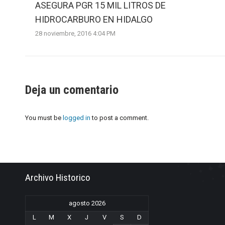
ASEGURA PGR 15 MIL LITROS DE
HIDROCARBURO EN HIDALGO
28 noviembre, 2016 4:04 PM
Deja un comentario
You must be
logged in
to post a comment.
Archivo Historico
agosto 2026
L
M
X
J
V
S
D