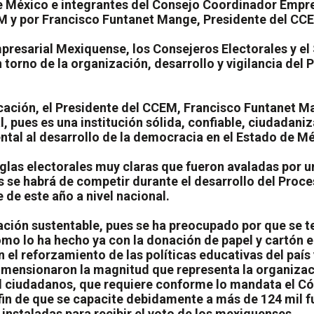
 de México e integrantes del Consejo Coordinador Emp
EM y por Francisco Funtanet Mange, Presidente del CC
resarial Mexiquense, los Consejeros Electorales y el 
 torno de la organización, desarrollo y vigilancia de
cación, el Presidente del CCEM, Francisco Funtanet Ma
 pues es una institución sólida, confiable, ciudadaniz
al al desarrollo de la democracia en el Estado de Méx
las electorales muy claras que fueron avaladas por u
es se habrá de competir durante el desarrollo del Proc
 de este año a nivel nacional.
ración sustentable, pues se ha preocupado por que se 
 como lo ha hecho ya con la donación de papel y cartón 
 el reforzamiento de las políticas educativas del país
mensionaron la magnitud que representa la organizació
l ciudadanos, que requiere conforme lo mandata el Cód
 fin de que se capacite debidamente a más de 124 mil f
instaladas para recibir el voto de los mexiquenses.