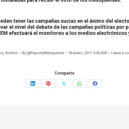
ueden tener las campañas sucias en el ánimo del elect
var el nivel del debate de las campañas políticas por 
IEEM efectuará el monitoreo a los medios electrónicos
ry:
Archivo
By
@ReporteMexiquense
18 enero, 2011 6:00 AM
Leave a c
Comparte
Share
Share
Share
Share
Share
on
on
on
on
on
LinkedIn
Pinterest
X
WhatsApp
Facebook