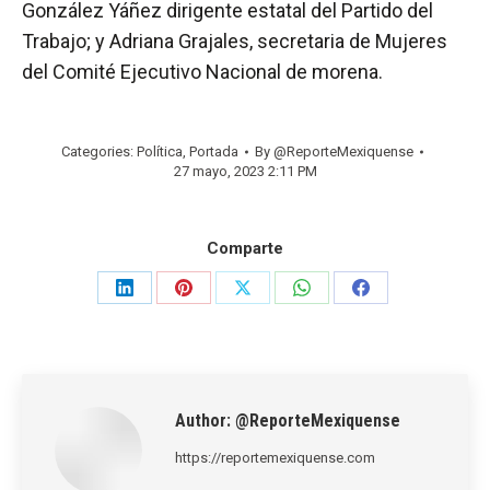
González Yáñez dirigente estatal del Partido del
Trabajo; y Adriana Grajales, secretaria de Mujeres
del Comité Ejecutivo Nacional de morena.
Categories:
Política
,
Portada
By
@ReporteMexiquense
27 mayo, 2023 2:11 PM
Comparte
Share
Share
Share
Share
Share
on
on
on
on
on
LinkedIn
Pinterest
X
WhatsApp
Facebook
Author:
@ReporteMexiquense
https://reportemexiquense.com