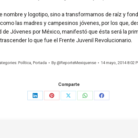
e nombre y logotipo, sino a transformarnos de raíz y fon
pa, como las madres y campesinos jóvenes, por los que, de
ed de Jóvenes por México, manifestó que ésta será la pri
trascender lo que fue el Frente Juvenil Revolucionario.
ategories:
Política
,
Portada
By
@ReporteMexiquense
14 mayo, 2014 8:02 
Comparte
Share
Share
Share
Share
Share
on
on
on
on
on
LinkedIn
Pinterest
X
WhatsApp
Facebook