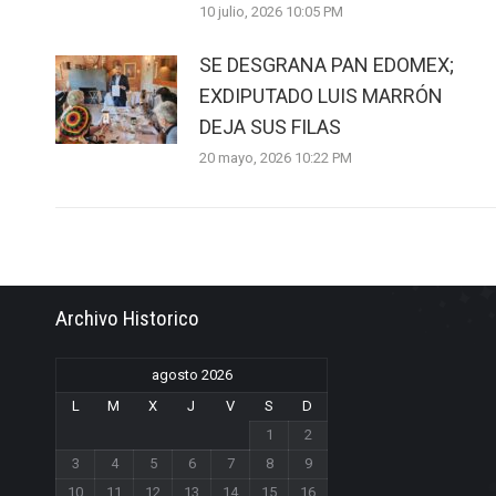
10 julio, 2026 10:05 PM
SE DESGRANA PAN EDOMEX;
EXDIPUTADO LUIS MARRÓN
DEJA SUS FILAS
20 mayo, 2026 10:22 PM
Archivo Historico
agosto 2026
L
M
X
J
V
S
D
1
2
3
4
5
6
7
8
9
10
11
12
13
14
15
16