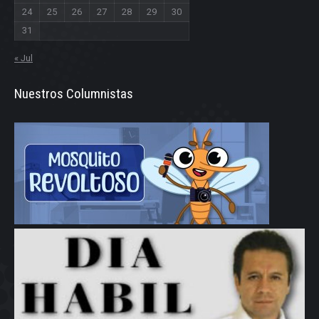
24
25
26
27
28
29
30
31
« Jul
Nuestros Columnistas