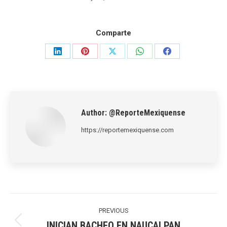
Comparte
Share
Share
Share
Share
Share
on
on
on
on
on
LinkedIn
Pinterest
X
WhatsApp
Facebook
Author:
@ReporteMexiquense
https://reportemexiquense.com
Post
navigation
PREVIOUS
INICIAN BACHEO EN NAUCALPAN
Previous