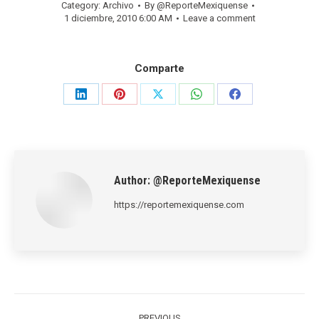
Category:
Archivo
By
@ReporteMexiquense
1 diciembre, 2010 6:00 AM
Leave a comment
Comparte
Share
Share
Share
Share
Share
on
on
on
on
on
LinkedIn
Pinterest
X
WhatsApp
Facebook
Author:
@ReporteMexiquense
https://reportemexiquense.com
Post
PREVIOUS