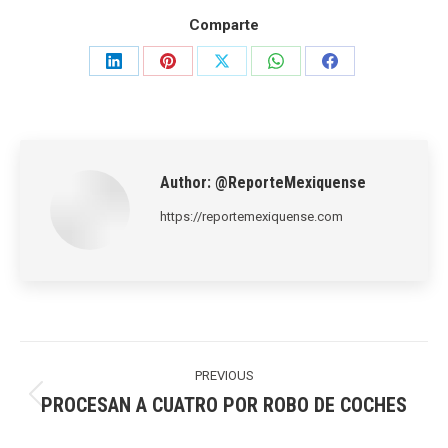
Comparte
Share
Share
Share
Share
Share
on
on
on
on
on
LinkedIn
Pinterest
X
WhatsApp
Facebook
Author:
@ReporteMexiquense
https://reportemexiquense.com
Post
navigation
PREVIOUS
PROCESAN A CUATRO POR ROBO DE COCHES
Previous
post: