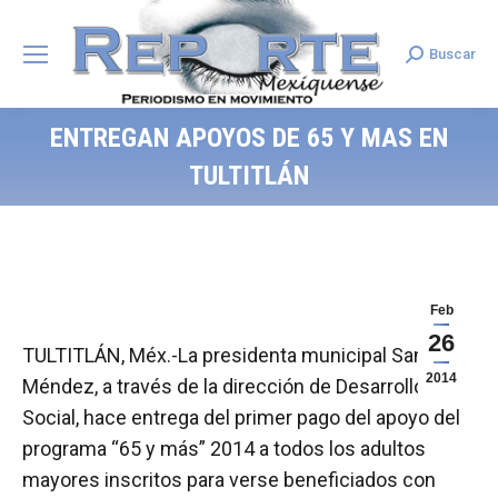
Buscar
Search:
ENTREGAN APOYOS DE 65 Y MAS EN
TULTITLÁN
Feb
26
TULTITLÁN, Méx.-La presidenta municipal Sandra
2014
Méndez, a través de la dirección de Desarrollo
Social, hace entrega del primer pago del apoyo del
programa “65 y más” 2014 a todos los adultos
mayores inscritos para verse beneficiados con