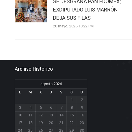
SE DESGRANA PAN EDOMEX;
EXDIPUTADO LUIS MARRÓN
DEJA SUS FILAS
20 mayo, 2026 10:22 PM
Archivo Historico
agosto 2026
L
M
X
J
V
S
D
1
2
3
4
5
6
7
8
9
10
11
12
13
14
15
16
17
18
19
20
21
22
23
24
25
26
27
28
29
30