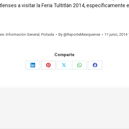
titlenses a visitar la Feria Tultitlán 2014, específicamente 
ies:
Información General
,
Portada
By
@ReporteMexiquense
11 junio, 2014
Comparte
Share
Share
Share
Share
Share
on
on
on
on
on
LinkedIn
Pinterest
X
WhatsApp
Facebook