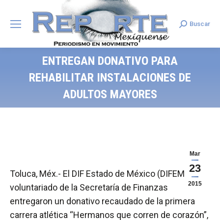
Buscar
Search:
ENTREGAN DONATIVO PARA
REHABILITAR INSTALACIONES DE
ADULTOS MAYORES
Mar
23
Toluca, Méx.- El DIF Estado de México (DIFEM) y el
2015
voluntariado de la Secretaría de Finanzas
entregaron un donativo recaudado de la primera
carrera atlética “Hermanos que corren de corazón”,