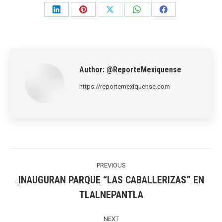
Share
Share
Share
Share
Share
on
on
on
on
on
LinkedIn
Pinterest
X
WhatsApp
Facebook
Author:
@ReporteMexiquense
https://reportemexiquense.com
Post
navigation
PREVIOUS
INAUGURAN PARQUE “LAS CABALLERIZAS” EN
Previous
TLALNEPANTLA
post:
NEXT