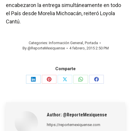
encabezaron la entrega simultáneamente en todo
el País desde Morelia Michoacán, reiteró Loyola
Cantú.
Categories:
Información General
,
Portada
By
@ReporteMexiquense
4 febrero, 2015 2:50 PM
Comparte
Share
Share
Share
Share
Share
on
on
on
on
on
LinkedIn
Pinterest
X
WhatsApp
Facebook
Author:
@ReporteMexiquense
https://reportemexiquense.com