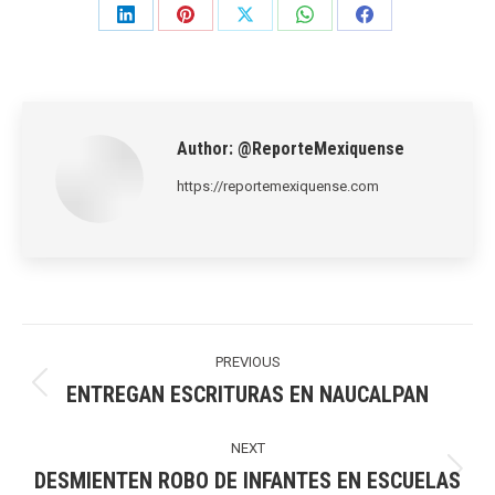
Share
Share
Share
Share
Share
on
on
on
on
on
LinkedIn
Pinterest
X
WhatsApp
Facebook
Author:
@ReporteMexiquense
https://reportemexiquense.com
Post
navigation
PREVIOUS
ENTREGAN ESCRITURAS EN NAUCALPAN
Previous
post:
NEXT
DESMIENTEN ROBO DE INFANTES EN ESCUELAS
Next