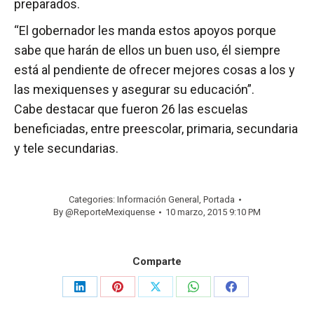
preparados.
“El gobernador les manda estos apoyos porque
sabe que harán de ellos un buen uso, él siempre
está al pendiente de ofrecer mejores cosas a los y
las mexiquenses y asegurar su educación”.
Cabe destacar que fueron 26 las escuelas
beneficiadas, entre preescolar, primaria, secundaria
y tele secundarias.
Categories:
Información General
,
Portada
By
@ReporteMexiquense
10 marzo, 2015 9:10 PM
Comparte
Share
Share
Share
Share
Share