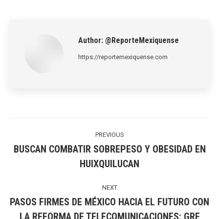
on
on
on
on
on
LinkedIn
Pinterest
X
WhatsApp
Facebook
Author:
@ReporteMexiquense
https://reportemexiquense.com
Post
navigation
PREVIOUS
BUSCAN COMBATIR SOBREPESO Y OBESIDAD EN
Previous
HUIXQUILUCAN
post:
NEXT
PASOS FIRMES DE MÉXICO HACIA EL FUTURO CON
Next
LA REFORMA DE TELECOMUNICACIONES: GRE