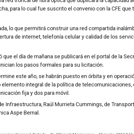
 red troncal de fibra óptica que duplicará la capacidad a
a, para lo cual fue suscrito el convenio con la CFE que t
a, lo que permitirá construir una red compartida inalámbr
ra de internet, telefonía celular y calidad de los servici
 que el día de mañana se publicará en el portal de la Sec
 inician los pasos formales para su licitación.
ne este año, se habrán puesto en órbita y en operación l
 elemento integral de la política de telecomunicaciones
icación fija y dos para móvil.
 de Infraestructura, Raúl Murrieta Cummings, de Transport
nica Aspe Bernal.