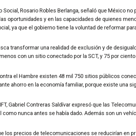
lo Social, Rosario Robles Berlanga, señaló que México no p
las oportunidades y en las capacidades de quienes menos
al, ya que el gobierno tiene la voluntad de reformar para 
sca transformar una realidad de exclusión y de desigual
l menos con un sitio conectado por la SCT, y 75 por cient
contra el Hambre existen 48 mil 750 sitios públicos cone
te ahorro en la economía familiar, porque existe una signi
IFT, Gabriel Contreras Saldívar expresó que las Telecom
nal como nunca antes se había dado. Además son un vehícul
que los precios de telecomunicaciones se reducirían en p