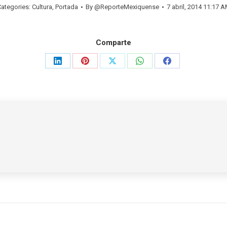
ategories:
Cultura
,
Portada
By
@ReporteMexiquense
7 abril, 2014 11:17 
Comparte
Share
Share
Share
Share
Share
on
on
on
on
on
LinkedIn
Pinterest
X
WhatsApp
Facebook