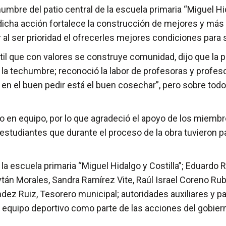
bre del patio central de la escuela primaria “Miguel Hida
icha acción fortalece la construcción de mejores y más d
l ser prioridad el ofrecerles mejores condiciones para s
ntil que con valores se construye comunidad, dijo que la
a techumbre; reconoció la labor de profesoras y profesor
y en el buen pedir está el buen cosechar”, pero sobre tod
 en equipo, por lo que agradeció el apoyo de los miembro
 estudiantes que durante el proceso de la obra tuvieron
a escuela primaria “Miguel Hidalgo y Costilla”; Eduardo R
aytán Morales, Sandra Ramírez Vite, Raúl Israel Coreno Ru
dez Ruiz, Tesorero municipal; autoridades auxiliares y pa
 equipo deportivo como parte de las acciones del gobier