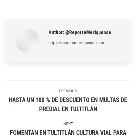
on
on
on
on
on
LinkedIn
Pinterest
X
WhatsApp
Facebook
Author:
@ReporteMexiquense
https://reportemexiquense.com
Post
navigation
PREVIOUS
HASTA UN 100 % DE DESCUENTO EN MULTAS DE
Previous
PREDIAL EN TULTITLÁN
post:
NEXT
FOMENTAN EN TULTITLÁN CULTURA VIAL PARA