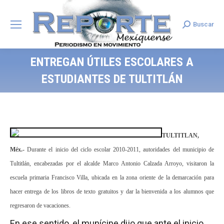
Buscar
Search:
ENTREGAN ÚTILES ESCOLARES A
ESTUDIANTES DE TULTITLÁN
TULTITLAN,
Méx.-
Durante el inicio del ciclo escolar 2010-2011, autoridades del municipio de
Tultitlán, encabezadas por el alcalde Marco Antonio Calzada Arroyo, visitaron la
escuela primaria Francisco Villa, ubicada en la zona oriente de la demarcación para
hacer entrega de los libros de texto gratuitos y dar la bienvenida a los alumnos que
regresaron de vacaciones.
En ese sentido, el munícipe dijo que ante el inicio