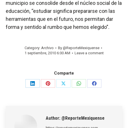
municipio se consolide desde el núcleo social de la
educación, “estudiar significa prepararse con las
herramientas que en el futuro, nos permitan dar
forma y sentido al rumbo que hemos elegido”.
Category:
Archivo
By
@ReporteMexiquense
1 septiembre, 2010 6:00 AM
Leave a comment
Comparte
Share
Share
Share
Share
Share
on
on
on
on
on
LinkedIn
Pinterest
X
WhatsApp
Facebook
Author:
@ReporteMexiquense
https://reportemexiquense.com