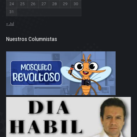
24
25
26
27
28
29
30
31
« Jul
Nuestros Columnistas