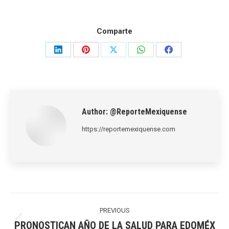
Comparte
Share
Share
Share
Share
Share
on
on
on
on
on
LinkedIn
Pinterest
X
WhatsApp
Facebook
Author:
@ReporteMexiquense
https://reportemexiquense.com
Post
navigation
PREVIOUS
PRONOSTICAN AÑO DE LA SALUD PARA EDOMÉX
Previous