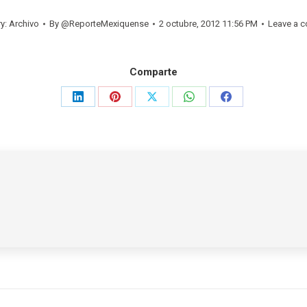
ry:
Archivo
By
@ReporteMexiquense
2 octubre, 2012 11:56 PM
Leave a 
Comparte
Share
Share
Share
Share
Share
on
on
on
on
on
LinkedIn
Pinterest
X
WhatsApp
Facebook