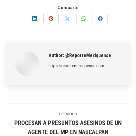
Comparte
Share
Share
Share
Share
Share
on
on
on
on
on
LinkedIn
Pinterest
X
WhatsApp
Facebook
Author:
@ReporteMexiquense
https://reportemexiquense.com
Post
navigation
PREVIOUS
PROCESAN A PRESUNTOS ASESINOS DE UN
Previous
AGENTE DEL MP EN NAUCALPAN