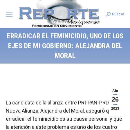
Buscar
Search:
ERRADICAR EL FEMINICIDIO, UNO DE LOS
EJES DE MI GOBIERNO: ALEJANDRA DEL
MORAL
Abr
26
La candidata de la alianza entre PRI-PAN-PRD y
2023
Nueva Alianza, Alejandra del Moral, aseguró que
erradicar el feminicidio es su causa personal y que
la atención a este problema es uno de los cuatro