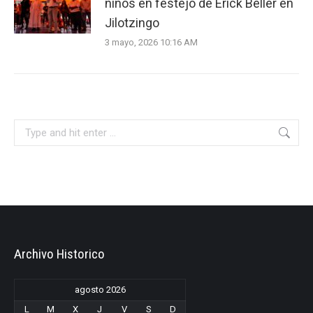
niños en festejo de Erick Beller en
Jilotzingo
3 mayo, 2026 10:16 AM
Search:
Archivo Historico
agosto 2026
L
M
X
J
V
S
D