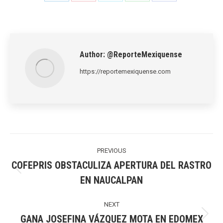
Share
Share
Share
Share
Share
on
on
on
on
on
LinkedIn
Pinterest
X
WhatsApp
Facebook
Author:
@ReporteMexiquense
https://reportemexiquense.com
Post
navigation
PREVIOUS
COFEPRIS OBSTACULIZA APERTURA DEL RASTRO
Previous
EN NAUCALPAN
post:
NEXT
GANA JOSEFINA VÁZQUEZ MOTA EN EDOMEX
Next