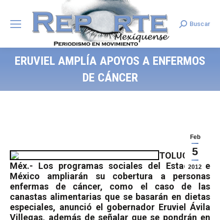
Buscar
Search:
ERUVIEL AMPLÍA APOYOS A ENFERMOS
DE CÁNCER
Feb
5
TOLUCA,
Méx.- Los programas sociales del Estado de
2012
México ampliarán su cobertura a personas
enfermas de cáncer, como el caso de las
canastas alimentarias que se basarán en dietas
especiales, anunció el gobernador Eruviel Ávila
Villegas, además de señalar que se pondrán en