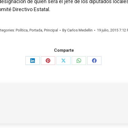
esignación de quien será el jefe de los diputados local
mité Directivo Estatal.
tegories:
Política
,
Portada
,
Principal
By
Carlos Medellin
19 julio, 2015 7:12
Comparte
Share
Share
Share
Share
Share
on
on
on
on
on
LinkedIn
Pinterest
X
WhatsApp
Facebook