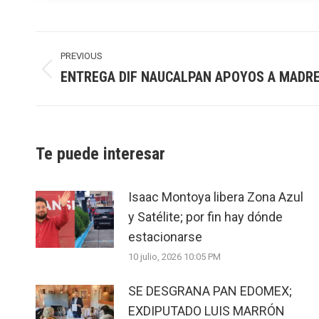
Post
navigation
PREVIOUS
ENTREGA DIF NAUCALPAN APOYOS A MADR
Previous
post:
Te puede interesar
Isaac Montoya libera Zona Azul
y Satélite; por fin hay dónde
estacionarse
10 julio, 2026 10:05 PM
SE DESGRANA PAN EDOMEX;
EXDIPUTADO LUIS MARRÓN