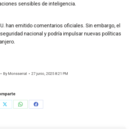
aciones sensibles de inteligencia.
UU. han emitido comentarios oficiales. Sin embargo, el
eguridad nacional y podría impulsar nuevas políticas
anjero.
By
Monsserrat
27 junio, 2025 8:21 PM
omparte
e
Share
Share
Share
on
on
on
rest
X
WhatsApp
Facebook