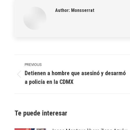
Author:
Monsserrat
Post
navigation
PREVIOUS
Detienen a hombre que asesinó y desarmó
Previous
a policía en la CDMX
post:
Te puede interesar