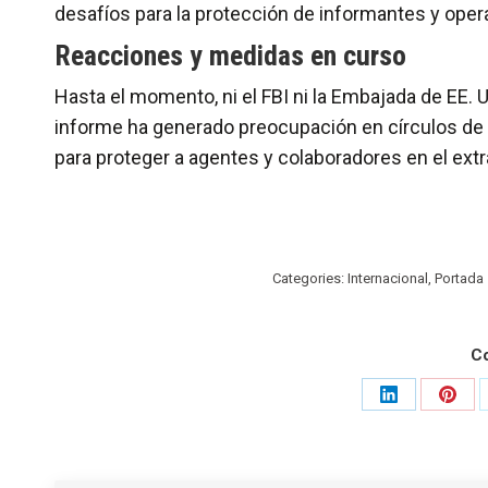
desafíos para la protección de informantes y oper
Reacciones y medidas en curso
Hasta el momento, ni el FBI ni la Embajada de EE. 
informe ha generado preocupación en círculos de s
para proteger a agentes y colaboradores en el extr
Categories:
Internacional
,
Portada
C
Share
Shar
on
on
LinkedIn
Pinte