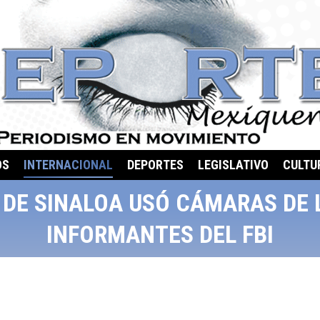
OS
INTERNACIONAL
DEPORTES
LEGISLATIVO
CULTU
L DE SINALOA USÓ CÁMARAS DE 
INFORMANTES DEL FBI