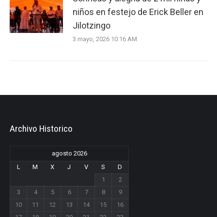
niños en festejo de Erick Beller en
Jilotzingo
3 mayo, 2026 10:16 AM
Archivo Historico
agosto 2026
L
M
X
J
V
S
D
1
2
3
4
5
6
7
8
9
10
11
12
13
14
15
16