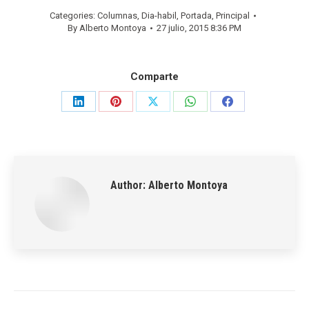
Categories:
Columnas
,
Dia-habil
,
Portada
,
Principal
By
Alberto Montoya
27 julio, 2015 8:36 PM
Comparte
Share
Share
Share
Share
Share
on
on
on
on
on
LinkedIn
Pinterest
X
WhatsApp
Facebook
Author:
Alberto Montoya
Post