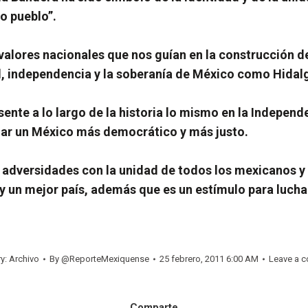
o pueblo”.
os valores nacionales que nos guían en la construcción
d, independencia y la soberanía de México como Hidalg
ente a lo largo de la historia lo mismo en la Independe
jar un México más democrático y más justo.
 adversidades con la unidad de todos los mexicanos y q
 un mejor país, además que es un estímulo para luchar 
ry:
Archivo
By
@ReporteMexiquense
25 febrero, 2011 6:00 AM
Leave a 
Comparte