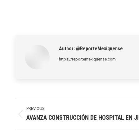
Author:
@ReporteMexiquense
https://reportemexiquense.com
Post
navigation
PREVIOUS
AVANZA CONSTRUCCIÓN DE HOSPITAL EN JI
Previous
post: