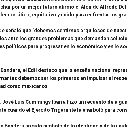
char por un mejor futuro afirmó el Alcalde Alfredo D
 democrático, equitativo y unido para enfrentar los gr
lde señaló que “debemos sentirnos orgullosos de nuestr
nidos ante los grandes problemas que demandan soluci
s políticos para progresar en lo económico y en lo soc
 Bandera, el Edil destacó que la enseña nacional repre
rnantes debemos ser los primeros en impulsar el respeto
idad como mexicanos.
n, José Luis Cummings Ibarra hizo un recuento de algun
nte cuando el Ejercito Trigarante la enarboló para co
 Bandera ha sido símbolo de la identidad y de la uni