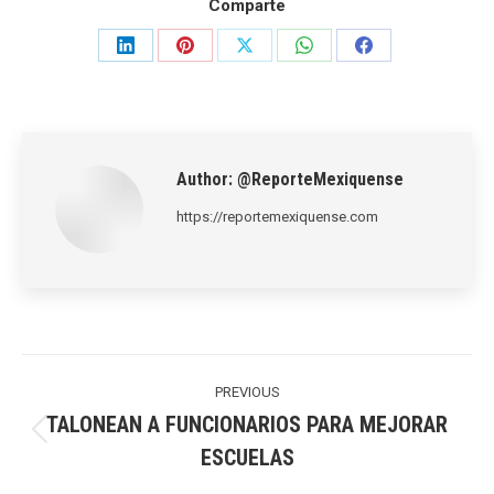
Comparte
Share
Share
Share
Share
Share
on
on
on
on
on
LinkedIn
Pinterest
X
WhatsApp
Facebook
Author:
@ReporteMexiquense
https://reportemexiquense.com
Post
navigation
PREVIOUS
TALONEAN A FUNCIONARIOS PARA MEJORAR
Previous
ESCUELAS
post: