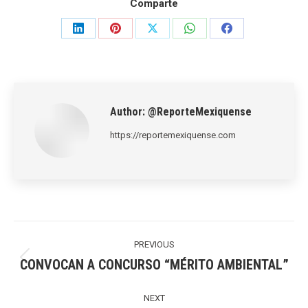
Comparte
Share
Share
Share
Share
Share
on
on
on
on
on
LinkedIn
Pinterest
X
WhatsApp
Facebook
Author:
@ReporteMexiquense
https://reportemexiquense.com
Post
navigation
PREVIOUS
CONVOCAN A CONCURSO “MÉRITO AMBIENTAL”
Previous
post:
NEXT