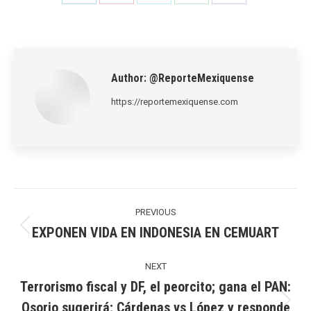
Share
Share
Share
Share
Share
on
on
on
on
on
LinkedIn
Pinterest
X
WhatsApp
Facebook
Author:
@ReporteMexiquense
https://reportemexiquense.com
Post
navigation
PREVIOUS
EXPONEN VIDA EN INDONESIA EN CEMUART
Previous
post:
NEXT
Terrorismo fiscal y DF, el peorcito; gana el PAN:
Osorio sugerirá; Cárdenas vs López y responde
Next