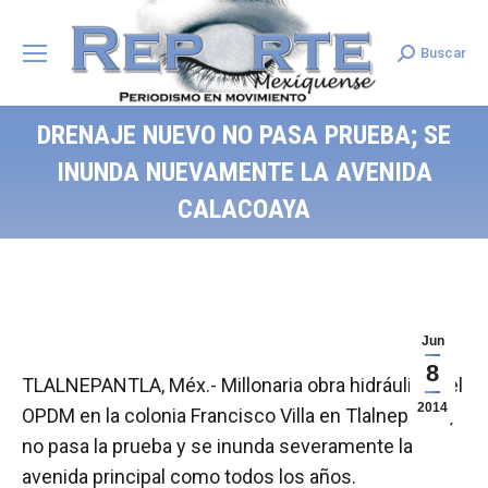
Buscar
Search:
DRENAJE NUEVO NO PASA PRUEBA; SE
INUNDA NUEVAMENTE LA AVENIDA
CALACOAYA
Jun
8
TLALNEPANTLA, Méx.- Millonaria obra hidráulica del
2014
OPDM en la colonia Francisco Villa en Tlalnepantla,
no pasa la prueba y se inunda severamente la
avenida principal como todos los años.